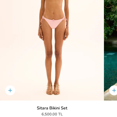
Hızlıca
H
sepete
s
ekle
e
Sitara Bikini Set
6,500.00 TL